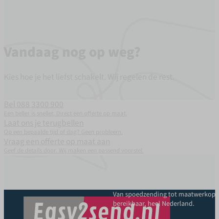
Vandaag nog op weg?
Kies hoe je het liefst schakelt. Wij regelen de rest.
Bel 088 3300 900
Een beller is sneller. Direct een offerte op maat.
Laat ons je terugbellen
Op een bepaalde tijd of dag? Geen probleem.
Vraag een offerte op maat aan
Geef de details door. Wij maken een passend voorstel.
Van spoedzending tot maatwerkoplo
bereikbaar, heel Nederland.