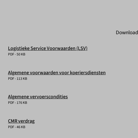
Download 
Logistieke Service Voorwaarden (LSV)
PDF - 50 KB
Algemene voorwaarden voor koeriersdiensten
PDF - 113 KB
Algemene vervoerscondities
PDF - 176 KB
CMR verdrag
PDF - 46 KB