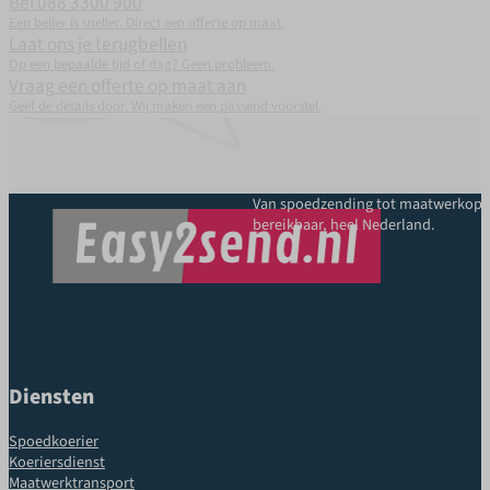
Bel 088 3300 900
Een beller is sneller. Direct een offerte op maat.
Laat ons je terugbellen
Op een bepaalde tijd of dag? Geen probleem.
Vraag een offerte op maat aan
Geef de details door. Wij maken een passend voorstel.
Van spoedzending tot maatwerkoplo
bereikbaar, heel Nederland.
Diensten
Spoedkoerier
Koeriersdienst
Maatwerktransport