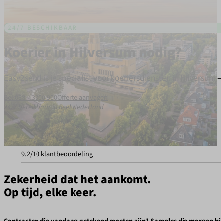
24/7 BESCHIKBAAR
Koerier in Hilversum nodig?
Easy2send is je specialist voor koeriersdiensten in Hilvers
Bel 088 – 3300 900
Offerte aanvagen
24/7 bereikbaar in heel Nederland
9.2/10 klantbeoordeling
Zekerheid dat het aankomt.
Op tijd, elke keer.
Contracten die vandaag getekend moeten zijn? Samples die morgen bij