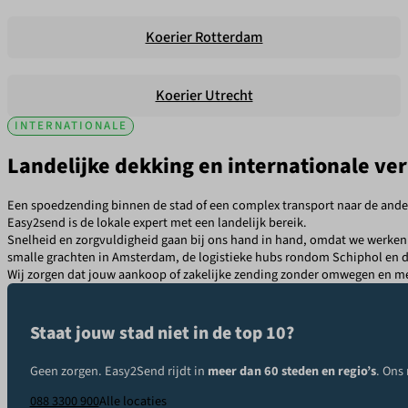
Koerier Rotterdam
Koerier Utrecht
INTERNATIONALE
Landelijke dekking en internationale ve
Een spoedzending binnen de stad of een complex transport naar de ander
Easy2send is de lokale expert met een landelijk bereik.
Snelheid en zorgvuldigheid gaan bij ons hand in hand, omdat we werken 
smalle grachten in
Amsterdam
, de logistieke hubs rondom
Schiphol
en 
Wij zorgen dat jouw aankoop of zakelijke zending zonder omwegen en 
Staat jouw stad niet in de top 10?
Geen zorgen. Easy2Send rijdt in
meer dan 60 steden en regio’s
. Ons
088 3300 900
Alle locaties