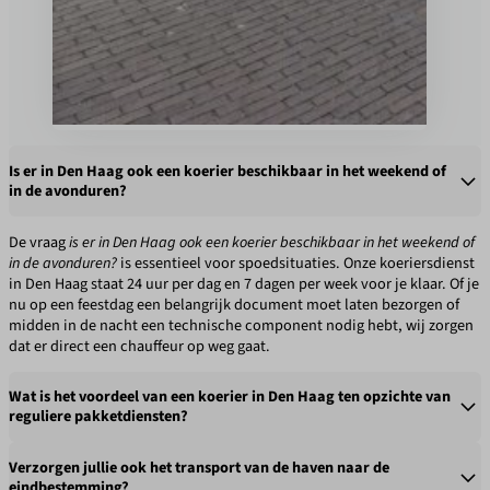
Is er in Den Haag ook een koerier beschikbaar in het weekend of
in de avonduren?
De vraag
is er in Den Haag ook een koerier beschikbaar in het weekend of
in de avonduren?
is essentieel voor spoedsituaties. Onze koeriersdienst
in Den Haag staat 24 uur per dag en 7 dagen per week voor je klaar. Of je
nu op een feestdag een belangrijk document moet laten bezorgen of
midden in de nacht een technische component nodig hebt, wij zorgen
dat er direct een chauffeur op weg gaat.
Wat is het voordeel van een koerier in Den Haag ten opzichte van
reguliere pakketdiensten?
Verzorgen jullie ook het transport van de haven naar de
Het antwoord op de vraag
wat is het voordeel van een koerier in Den
eindbestemming?
Haag ten opzichte van reguliere pakketdiensten?
zit in de persoonlijke