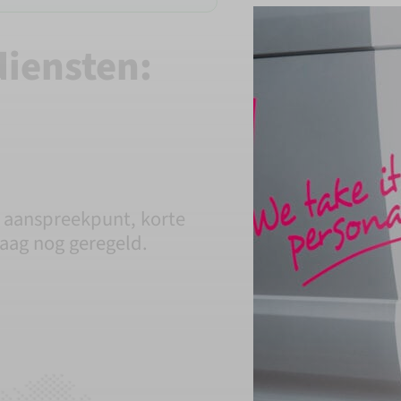
diensten:
 aanspreekpunt, korte
daag nog geregeld.