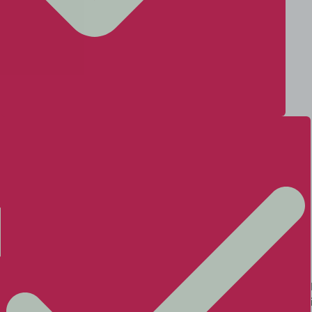
ifieke
Projecttransport en bijzondere
volumes