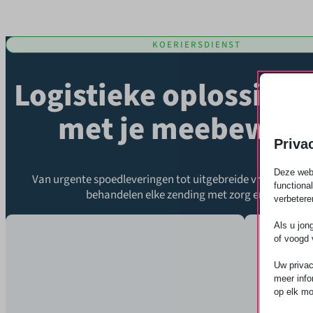
KOERIERSDIENST
Logistieke oplossinge
met je meebeweg
Priva
Deze webs
Van urgente spoedleveringen tot uitgebreide vrachtoploss
functiona
behandelen elke zending met zorg en precisie.
verbetere
Als u jon
of voogd 
Uw privac
meer info
op elk mo