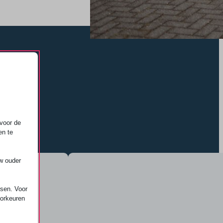
voor de
en te
uw ouder
ssen. Voor
oorkeuren