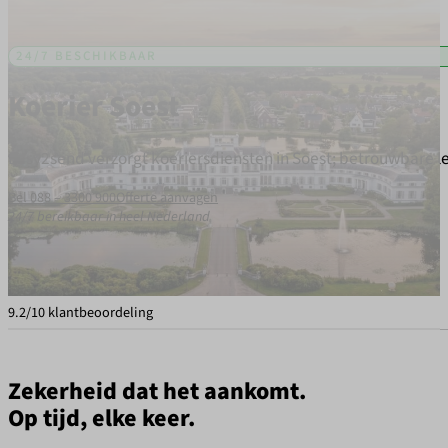
24/7 BESCHIKBAAR
Koerier Soest
Easy2send verzorgt koeriersdiensten in Soest; betrouwbare l
Bel 088 – 3300 900
Offerte aanvagen
24/7 bereikbaar in heel Nederland
9.2/10 klantbeoordeling
Zekerheid dat het aankomt.
Op tijd, elke keer.