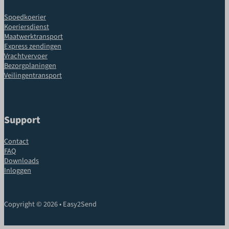
Spoedkoerier
Koeriersdienst
Maatwerktransport
Express zendingen
Vrachtvervoer
Bezorgplaningen
Veilingentransport
Support
Contact
FAQ
Downloads
Inloggen
Copyright © 2026 • Easy2Send