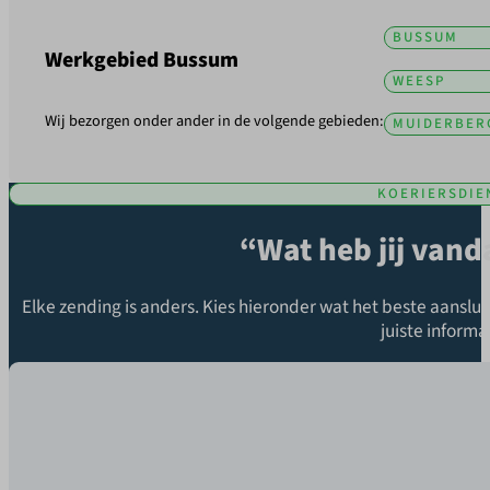
BUSSUM
Werkgebied Bussum
WEESP
Wij bezorgen onder ander in de volgende gebieden:
MUIDERBER
KOERIERSDIE
“Wat heb jij van
Elke zending is anders. Kies hieronder wat het beste aansluit 
juiste informa