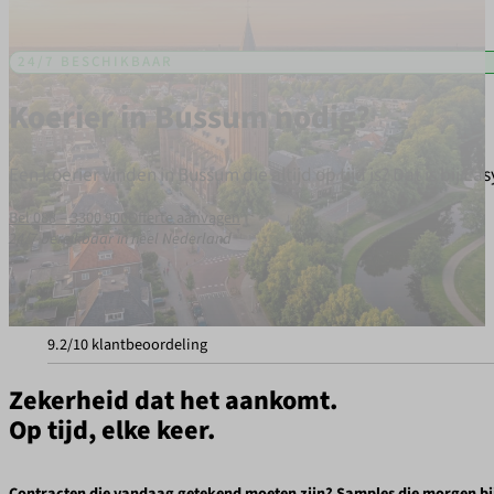
24/7 BESCHIKBAAR
Koerier in Bussum nodig?
Een koerier vinden in Bussum die altijd op tijd is? Dat is bij E
Bel 088 – 3300 900
Offerte aanvagen
24/7 bereikbaar in heel Nederland
9.2/10 klantbeoordeling
Zekerheid dat het aankomt.
Op tijd, elke keer.
Contracten die vandaag getekend moeten zijn? Samples die morgen bij