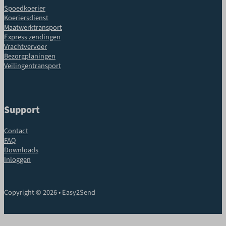
Spoedkoerier
Koeriersdienst
Maatwerktransport
Express zendingen
Vrachtvervoer
Bezorgplaningen
Veilingentransport
Support
Contact
FAQ
Downloads
Inloggen
Copyright © 2026 • Easy2Send