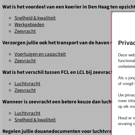
Wat is het voordeel van een koerier in Den Haag ten opzic
Snelheid & kwaliteit
Het antwoord op de vraag
wat is het voordeel van een koerier 
Werkgebieden
sorteercentra werken, krijg je bij Easy2send een vaste chauffe
Zeevracht
of belangrijke zendingen
met de grootste zorg en persoonlijke
Verzorgen jullie ook het transport van de haven naar de 
Priva
Voertuigen en capaciteit
Deze webs
Easy2send verzorgt het volledige traject van de haven naar de 
Zeevracht
functiona
verbetere
Wat is het verschil tussen FCL en LCL bij zeevracht?
Als u jon
Luchtvracht
of voogd 
Het verschil tussen FCL en LCL bij zeevracht is dat je bij FCL een
Zeevracht
innemen.
Uw privac
Wanneer is zeevracht een betere keuze dan luchtvracht?
meer info
op elk mo
Luchtvracht
Zeevracht is een betere keuze dan luchtvracht wanneer je grote 
Houd er r
Snelheid & kwaliteit
ervaring 
Regelen jullie douanedocumenten voor luchtvracht?