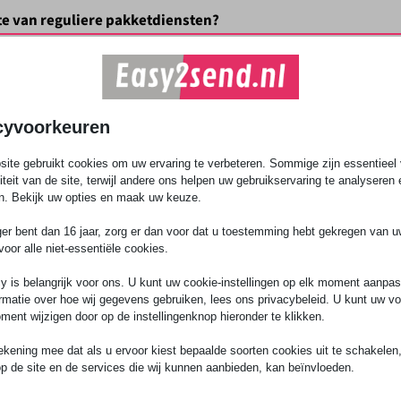
hte van reguliere pakketdiensten?
in Den Haag ten opzichte van reguliere pakketdiensten?
zit in de pe
ur die jouw zending direct van A naar B brengt. Zo voorkom je o
 aandacht worden behandeld.
eindbestemming?
cyvoorkeuren
ite gebruikt cookies om uw ervaring te verbeteren. Sommige zijn essentieel 
eindbestemming, inclusief de afhandeling op de kade en het aans
liteit van de site, terwijl andere ons helpen uw gebruikservaring te analyseren 
n. Bekijk uw opties en maak uw keuze.
ger bent dan 16 jaar, zorg er dan voor dat u toestemming hebt gekregen van 
voor alle niet-essentiële cookies.
 volledige container voor jezelf hebt, terwijl je bij LCL alleen be
y is belangrijk voor ons. U kunt uw cookie-instellingen op elk moment aanpa
rmatie over hoe wij gegevens gebruiken, lees ons privacybeleid. U kunt uw v
ment wijzigen door op de instellingenknop hieronder te klikken.
volumes of zware goederen wilt vervoeren waarbij de kostenbeheer
ekening mee dat als u ervoor kiest bepaalde soorten cookies uit te schakelen,
op de site en de services die wij kunnen aanbieden, kan beïnvloeden.