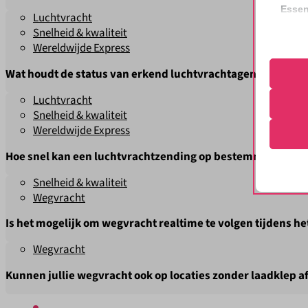
Essen
Luchtvracht
Essent
Wij regelen alle benodigde douanedocumenten voor jouw luchtvr
Snelheid & kwaliteit
correc
grens.
Wereldwijde Express
de geb
Wat houdt de status van erkend luchtvrachtagent precies i
Analy
Luchtvracht
De status van erkend luchtvrachtagent houdt in dat Easy2send 
Cookie
Statis
Snelheid & kwaliteit
vliegtuig in mag.
bezoek
Wereldwijde Express
googtra
Hoe snel kan een luchtvrachtzending op bestemming zijn?
mhcook
Marke
tz
Snelheid & kwaliteit
_clsk
Market
Vaak kan Easy2send regelen dat een luchtvrachtzending binnen 
Wegvracht
gepers
wordpre
_ga
websit
Offerte aanvragen
|
Contact opnemen
|
Onze diensten
Is het mogelijk om wegvracht realtime te volgen tijdens he
wp-sett
_ga_*
wp-sett
Wegvracht
_gac_ua
Ander
Het is bij Easy2send altijd mogelijk om wegvracht realtime te vo
_clck
Deze c
wp-wpml
_gid
Kunnen jullie wegvracht ook op locaties zonder laadklep a
categor
_fbp
wp-wpml
_hjsess