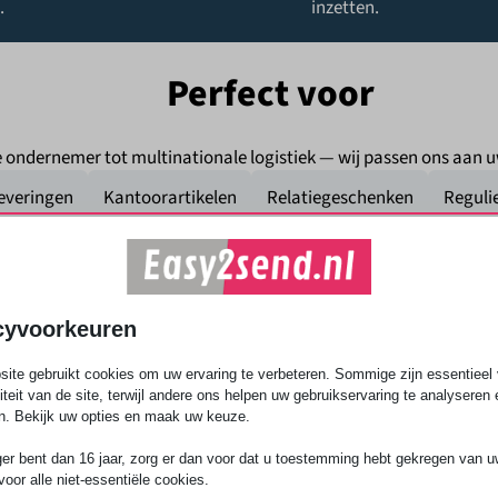
.
inzetten.
Perfect voor
e ondernemer tot multinationale logistiek — wij passen ons aan 
everingen
Kantoorartikelen
Relatiegeschenken
Reguli
jn verschillende voorwaarden
 je weet hoe het zit.
cyvoorkeuren
ite gebruikt cookies om uw ervaring te verbeteren. Sommige zijn essentieel 
liteit van de site, terwijl andere ons helpen uw gebruikservaring te analyseren 
ng
n. Bekijk uw opties en maak uw keuze.
ger bent dan 16 jaar, zorg er dan voor dat u toestemming hebt gekregen van 
inkel met zich mee.
voor alle niet-essentiële cookies.