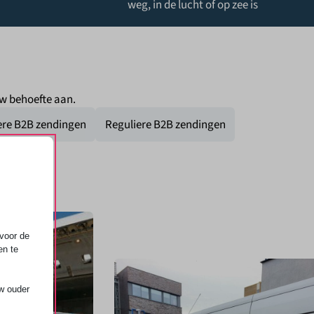
weg, in de lucht of op zee is
uw behoefte aan.
ere B2B zendingen
Reguliere B2B zendingen
voor de
en te
uw ouder