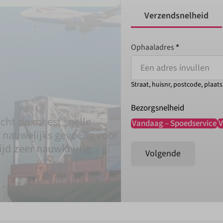
Verzendsnelheid
Ophaaladres
*
Verzend gegevens
Straat, huisnr, postcode, plaats
Bezorgsnelheid
acht de meest snelle
Vandaag – Spoedservice
V
n nauwelijks gevoelig voor
ijd zeer nauwkeurig
Volgende