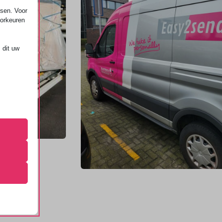
ssen. Voor
oorkeuren
 dit uw
 de
ming van
 onze
ende