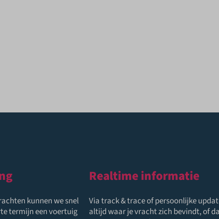
ing
Realtime informatie
drachten kunnen we snel
Via track & trace of persoonlijke updat
te termijn een voertuig
altijd waar je vracht zich bevindt, of d