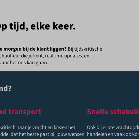
 tijd, elke keer.
 morgen bij de klant liggen?
Bij tijdskritische
chauffeur die je kent, realtime updates, en
waar het mis kan gaan.
end?
nd transport
Snelle schakel
kritisch naar je vracht en kiezen het
Ook bij grote vrachtop
ddel dat het beste past bij jouw wensen
handelen en vaak op kor