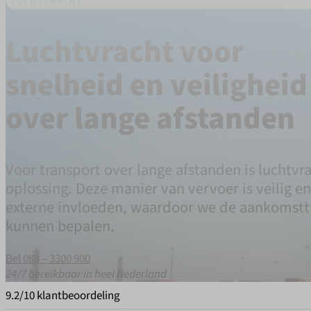
LUCHTVRACHT
Luchtvracht voor
snelheid en veiligheid
over lange afstanden
Voor transport over lange afstanden is luchtvr
oplossing. Deze manier van vervoer is veilig e
externe invloeden, waardoor we de aankomstt
kunnen bepalen.
Bel 088 – 3300 900
24/7 bereikbaar in heel Nederland
9.2/10 klantbeoordeling