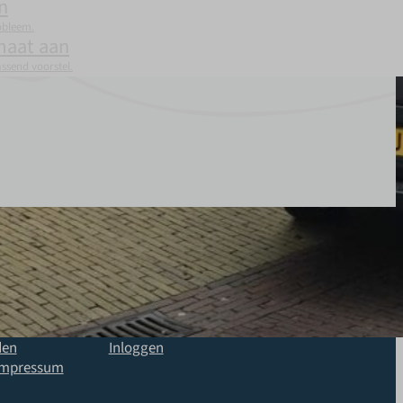
n
obleem.
maat aan
assend voorstel.
Support
Vertrouwe
Contact
Trust Center
e
FAQ
Duurzaamheid
Downloads
MVO
den
Inloggen
 Impressum