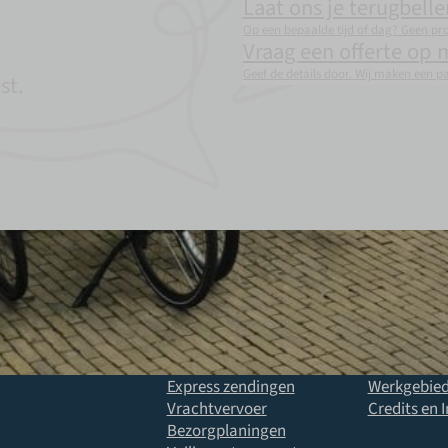
Laat ons je terugbelle
Op een bepaalde tijd of dag? Geen pr
Vraag een offerte op 
Geef de details door. Wij maken een p
st.
Diensten
Bedrijf
Spoedkoerier
Over ons
Koeriersdienst
Onze locati
Maatwerktransport
Actueel
Express zendingen
Werkgebie
Vrachtvervoer
Credits en
Bezorgplaningen