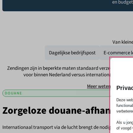
en budget
Van klein
Dagelijkse bedrijfspost
E-commerce l
Zendingen zijn in beperkte maten standaard verzekerd. Er zi
voor binnen Nederland versus internationaal. Zorg dat
Meer weten
Priva
DOUANE
Deze webs
functiona
Zorgeloze douane-afhandeli
verbetere
Als u jon
Internationaal transport via de lucht brengt de nodige papierw
of voogd 