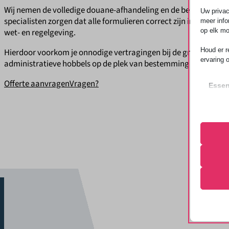
Wij nemen de volledige douane-afhandeling en de benodigde d
Uw privac
specialisten zorgen dat alle formulieren correct zijn ingevuld e
meer info
op elk mo
wet- en regelgeving.
Houd er r
Hierdoor voorkom je onnodige vertragingen bij de grens en weet
ervaring 
administratieve hobbels op de plek van bestemming aankomt.
Offerte aanvragen
Vragen?
Essen
Essent
correc
de geb
Analy
Cookie
Statis
bezoek
googtra
mhcook
Marke
tz
_clsk
Market
gepers
wordpre