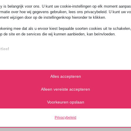
ocumentatie uit handen. Onze
y is belangrijk voor ons. U kunt uw cookie-instellingen op elk moment aanpa
n voldoen aan de internationale
rmatie over hoe wij gegevens gebruiken, lees ons privacybeleid. U kunt uw v
ment wijzigen door op de instellingenknop hieronder te klikken.
ekening mee dat als u ervoor kiest bepaalde soorten cookies uit te schakelen,
 je zeker dat je zending zonder
op de site en de services die wij kunnen aanbieden, kan beïnvloeden.
tieel
iële cookies en services bieden basisfunctionaliteit en zijn noodzakelijk voor
te werking van de website. Deze cookies en services vereisen geen toestem
ruiker volgens de AVG.
Alles accepteren
Details weergeven
ses
Alleen vereiste accepteren
Consent
tiekcookies verzamelen gebruiksinformatie, waardoor we inzicht krijgen in hoe
ers met onze website omgaan.
ns
Voorkeuren opslaan
Details weergeven
ie
ting
Privacybeleid
ingservices worden gebruikt door externe adverteerders of uitgevers om
onaliseerde advertenties te tonen. Dit doen ze door bezoekers over verschill
ss_logged_in_*