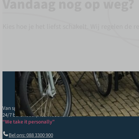
Vandaag nog op weg?
Kies hoe je het liefst schakelt. Wij regelen de re
Van spoedzending tot maatwerkoplossing.
24/7 bereikbaar, heel Nederland.
“We take it personally”
Bel ons: 088 3300 900