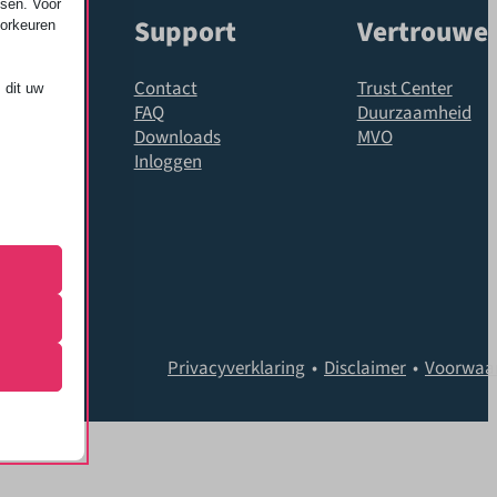
ssen. Voor
Support
Vertrouwe
oorkeuren
Contact
Trust Center
 dit uw
FAQ
Duurzaamheid
e
Downloads
MVO
Inloggen
den
 de
 Impressum
ming van
 onze
Privacyverklaring
•
Disclaimer
•
Voorwaa
ende