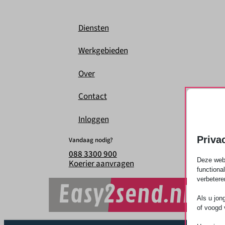
Diensten
Werkgebieden
Over
Contact
Inloggen
Priva
Vandaag nodig?
088 3300 900
Deze webs
Koerier aanvragen
functiona
verbetere
Als u jon
of voogd 