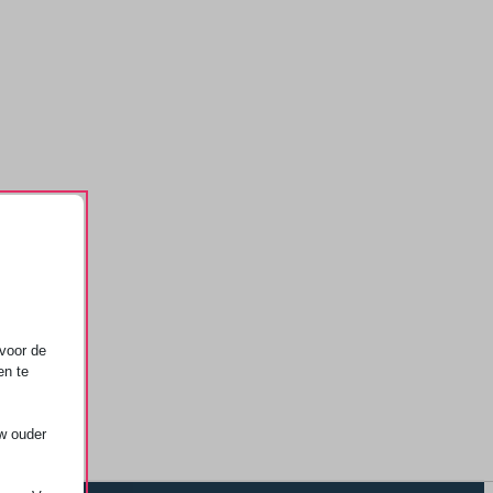
voor de
en te
uw ouder