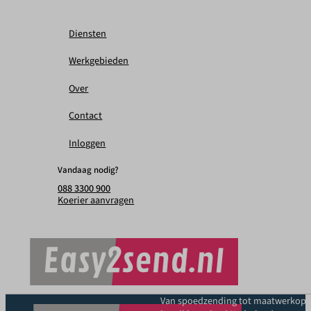
Diensten
Werkgebieden
Over
Contact
Inloggen
Vandaag nodig?
088 3300 900
Koerier aanvragen
Van spoedzending tot maatwerkoplo