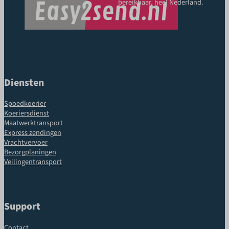
bereikbaar, heel Nederland.
Diensten
Spoedkoerier
Koeriersdienst
Maatwerktransport
Express zendingen
Vrachtvervoer
Bezorgplaningen
Veilingentransport
Support
Contact